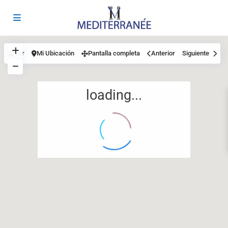
Ver
Mi Ubicación
Pantalla completa
Anterior
Siguiente
loading...
12