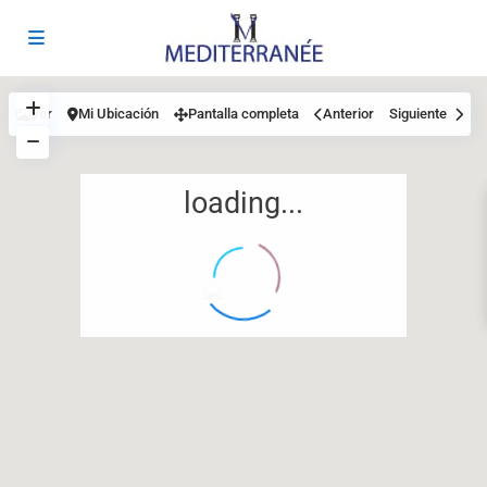
Ver
Mi Ubicación
Pantalla completa
Anterior
Siguiente
loading...
12