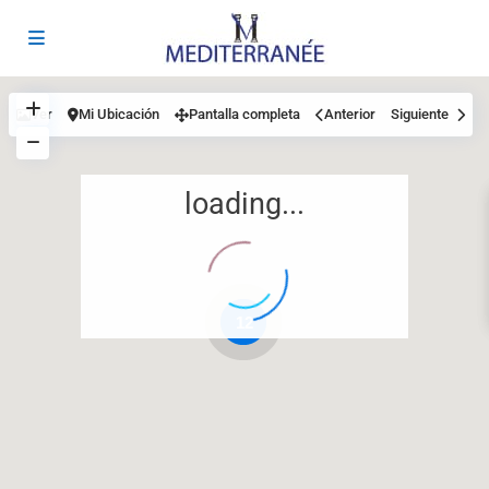
Ver
Mi Ubicación
Pantalla completa
Anterior
Siguiente
loading...
12