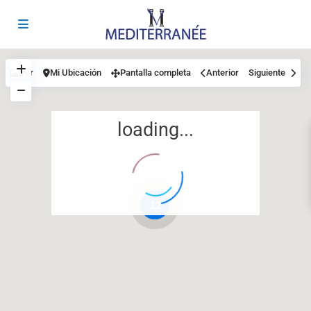
Ver
Mi Ubicación
Pantalla completa
Anterior
Siguiente
loading...
12