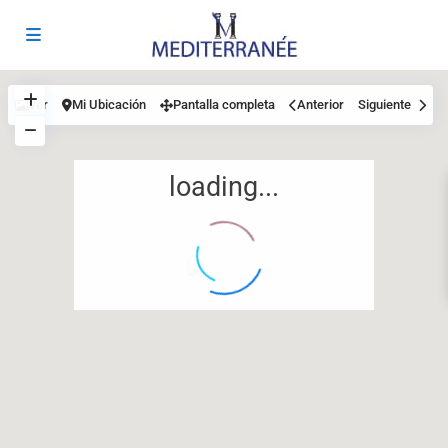
Ver
Mi Ubicación
Pantalla completa
Anterior
Siguiente
loading...
12