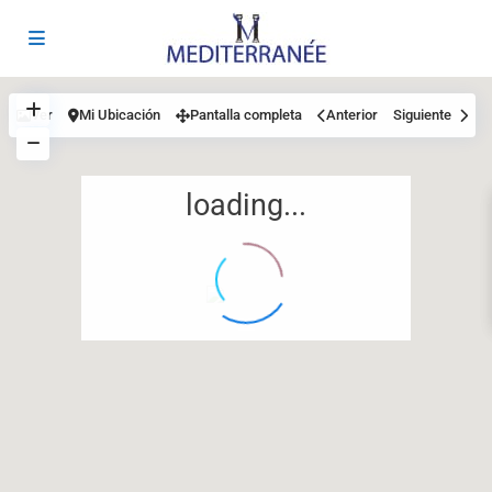
Ver
Mi Ubicación
Pantalla completa
Anterior
Siguiente
loading...
12