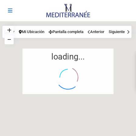
Ver
Mi Ubicación
Pantalla completa
Anterior
Siguiente
loading...
12