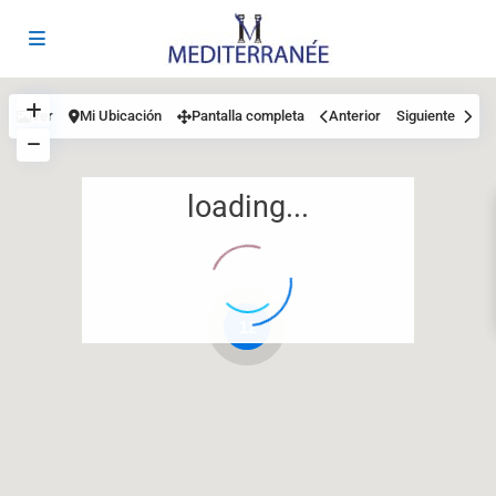
Ver
Mi Ubicación
Pantalla completa
Anterior
Siguiente
loading...
12