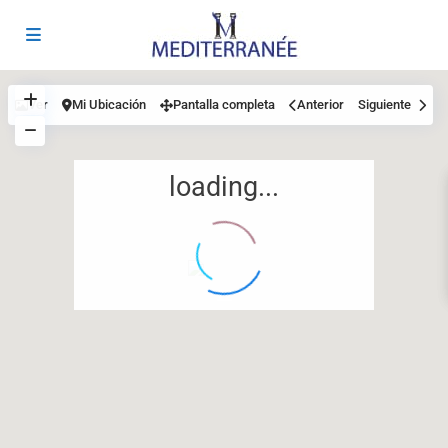
Ver
Mi Ubicación
Pantalla completa
Anterior
Siguiente
loading...
12