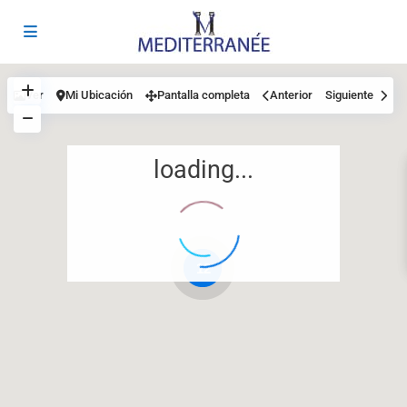
Ver
Mi Ubicación
Pantalla completa
Anterior
Siguiente
loading...
12