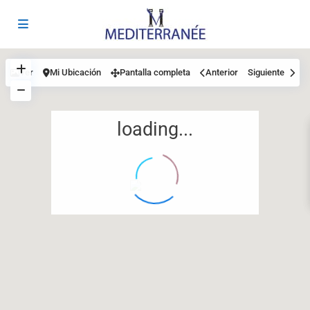
Ver
Mi Ubicación
Pantalla completa
Anterior
Siguiente
loading...
12