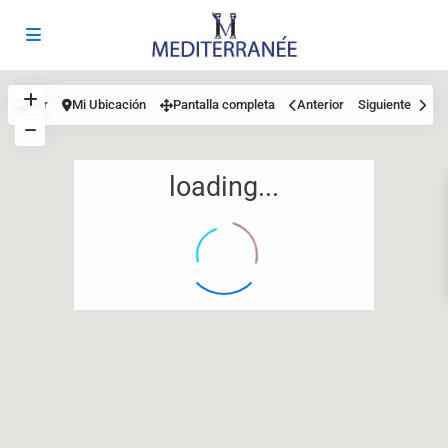
Ver
Mi Ubicación
Pantalla completa
Anterior
Siguiente
loading...
12