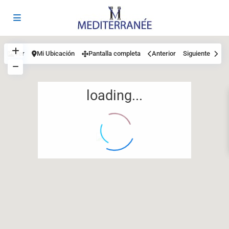
Ver
Mi Ubicación
Pantalla completa
Anterior
Siguiente
loading...
12