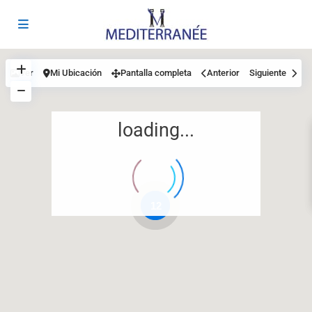
Ver
Mi Ubicación
Pantalla completa
Anterior
Siguiente
loading...
12