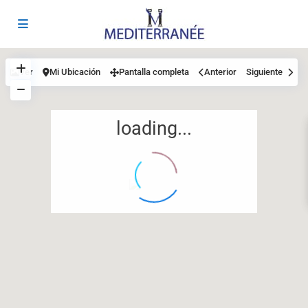
Ver
Mi Ubicación
Pantalla completa
Anterior
Siguiente
loading...
12