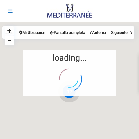
Ver
Mi Ubicación
Pantalla completa
Anterior
Siguiente
loading...
12