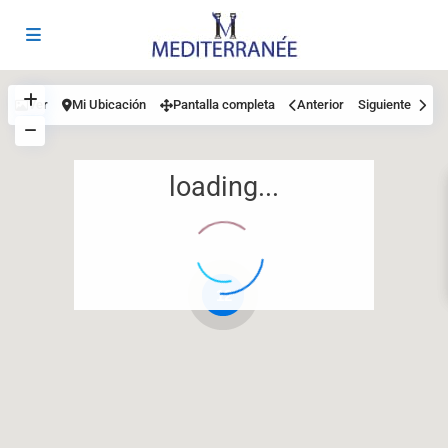
Ver
Mi Ubicación
Pantalla completa
Anterior
Siguiente
loading...
12