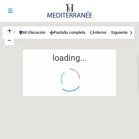
Ver
Mi Ubicación
Pantalla completa
Anterior
Siguiente
loading...
12