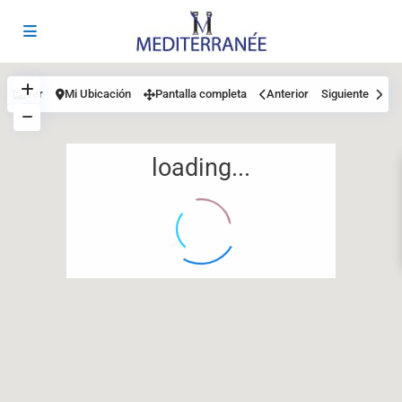
Ver
Mi Ubicación
Pantalla completa
Anterior
Siguiente
loading...
12