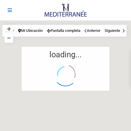
Ver
Mi Ubicación
Pantalla completa
Anterior
Siguiente
loading...
12