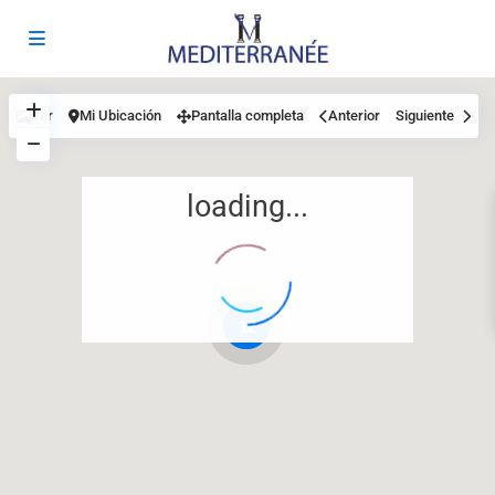
Ver
Mi Ubicación
Pantalla completa
Anterior
Siguiente
loading...
12