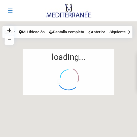
Ver
Mi Ubicación
Pantalla completa
Anterior
Siguiente
loading...
12