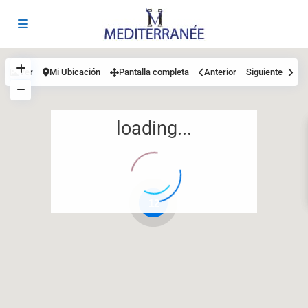
Ver
Mi Ubicación
Pantalla completa
Anterior
Siguiente
loading...
12