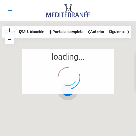
Ver
Mi Ubicación
Pantalla completa
Anterior
Siguiente
loading...
12