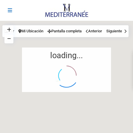
Ver
Mi Ubicación
Pantalla completa
Anterior
Siguiente
loading...
12