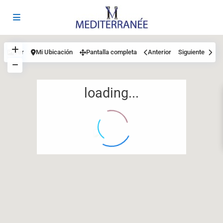
Ver
Mi Ubicación
Pantalla completa
Anterior
Siguiente
loading...
12