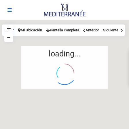
Ver
Mi Ubicación
Pantalla completa
Anterior
Siguiente
loading...
12