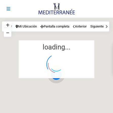
Ver
Mi Ubicación
Pantalla completa
Anterior
Siguiente
loading...
12