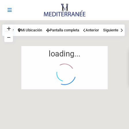
Ver
Mi Ubicación
Pantalla completa
Anterior
Siguiente
loading...
12