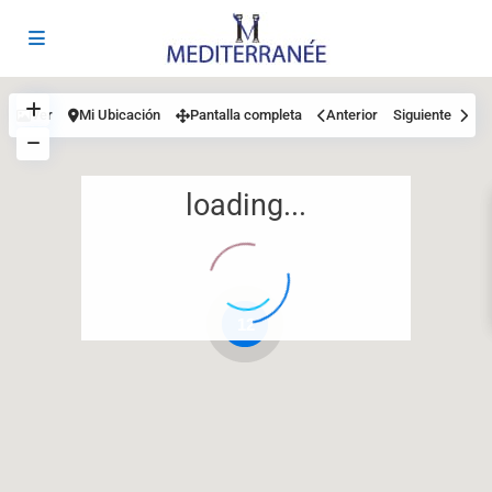
Ver
Mi Ubicación
Pantalla completa
Anterior
Siguiente
loading...
12