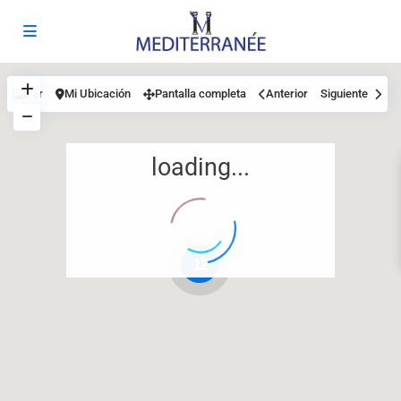
Ver
Mi Ubicación
Pantalla completa
Anterior
Siguiente
loading...
12