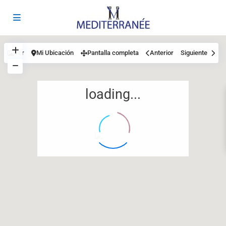
Ver
Mi Ubicación
Pantalla completa
Anterior
Siguiente
loading...
12