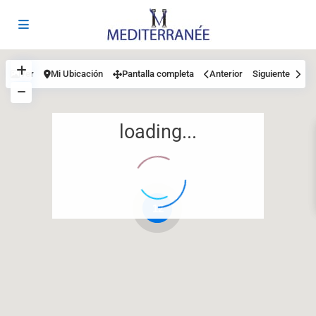
Ver
Mi Ubicación
Pantalla completa
Anterior
Siguiente
loading...
12