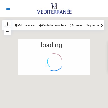
Ver
Mi Ubicación
Pantalla completa
Anterior
Siguiente
loading...
12