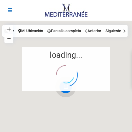
Ver
Mi Ubicación
Pantalla completa
Anterior
Siguiente
loading...
12