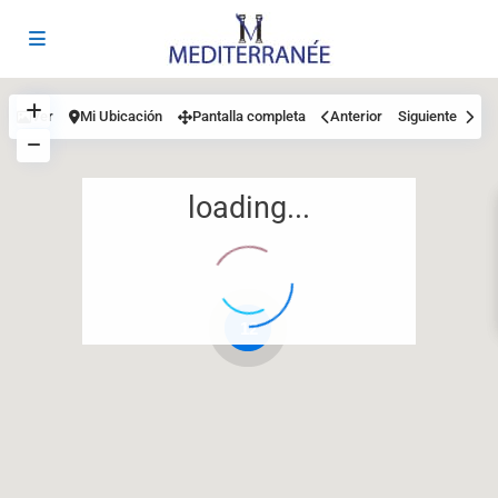
Ver
Mi Ubicación
Pantalla completa
Anterior
Siguiente
loading...
12