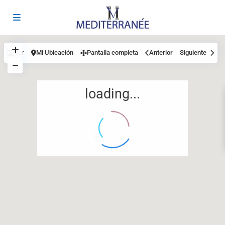
Ver
Mi Ubicación
Pantalla completa
Anterior
Siguiente
loading...
12