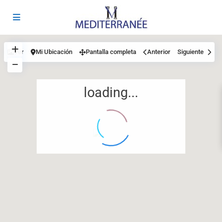
Ver
Mi Ubicación
Pantalla completa
Anterior
Siguiente
loading...
12