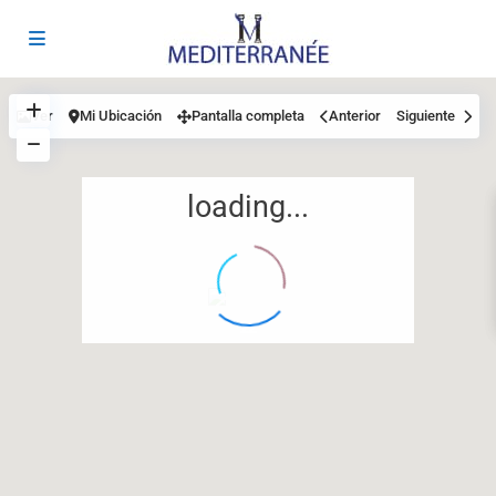
Ver
Mi Ubicación
Pantalla completa
Anterior
Siguiente
loading...
12