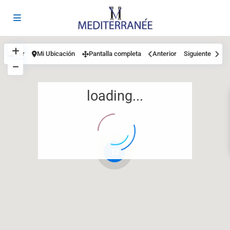
Ver
Mi Ubicación
Pantalla completa
Anterior
Siguiente
loading...
12