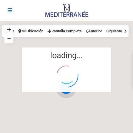
Ver
Mi Ubicación
Pantalla completa
Anterior
Siguiente
loading...
12