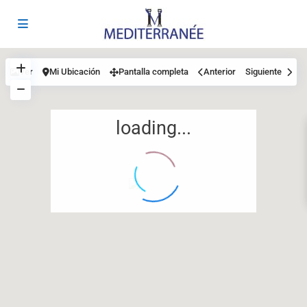
Ver
Mi Ubicación
Pantalla completa
Anterior
Siguiente
loading...
12