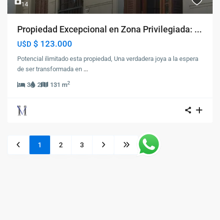
14
Propiedad Excepcional en Zona Privilegiada: ...
$ 123.000
U$D
Potencial ilimitado esta propiedad, Una verdadera joya a la espera
de ser transformada en
...
2
3
2
131 m
1
2
3
Ingrese en su cuenta