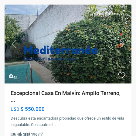
Venta
Destacado
Previous
Next
45
Excepcional Casa En Malvín: Amplio Terreno,
...
$ 550.000
USD
Descubra esta encantadora propiedad que ofrece un estilo de vida
inigualable. Con cuatro d
...
2
4
3
196 m