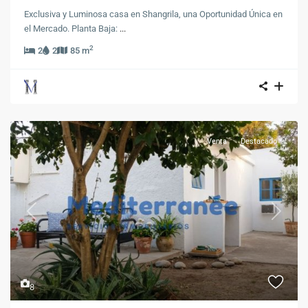
Exclusiva y Luminosa casa en Shangrila, una Oportunidad Única en
el Mercado. Planta Baja:
...
2
2
2
85 m
Venta
Destacado
Previous
Next
8