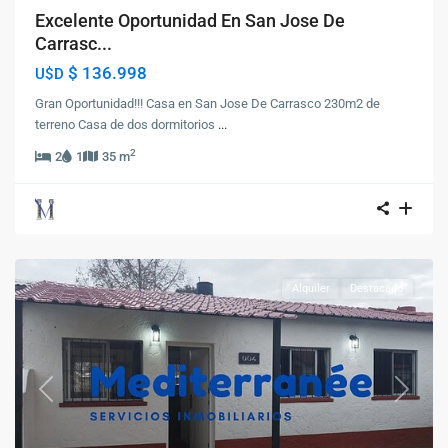
Excelente Oportunidad En San Jose De
Carrasc...
$ 136.998
U$D
Gran Oportunidad!!! Casa en San Jose De Carrasco 230m2 de
terreno Casa de dos dormitorios
...
2
2
1
35 m
Alquiler
Destacado
Previous
Next