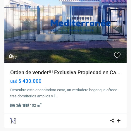
Previous
Next
17
Orden de vender!!! Exclusiva Propiedad en Ca...
$ 430.000
usd
Descubra esta encantadora casa, un verdadero hogar que ofrece
tres dormitorios amplios y l
...
2
3
1
102 m