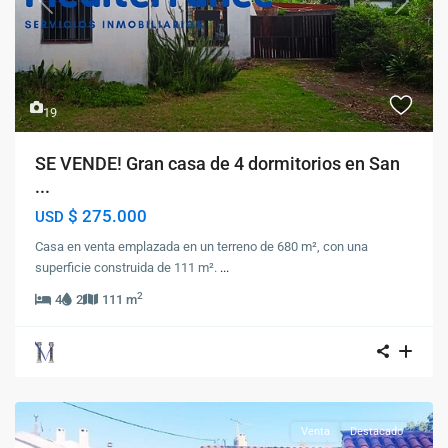
Previous
Next
19
SE VENDE! Gran casa de 4 dormitorios en San
...
$ 275.000
USD
Casa en venta emplazada en un terreno de 680 m², con una
superficie construida de 111 m².
...
2
4
2
111 m
Venta
Destacado