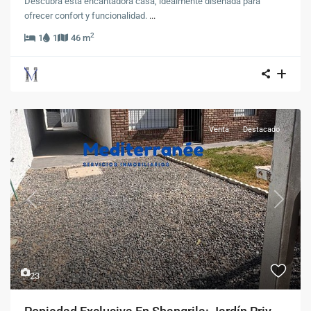
Descubra esta encantadora casa, idealmente diseñada para
ofrecer confort y funcionalidad.
...
2
1
1
46 m
Venta
Destacado
Previous
Next
23