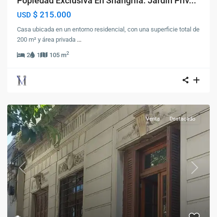
Popiedad Exclusiva En Shangrila: Jardín Priv...
$ 215.000
USD
Casa ubicada en un entorno residencial, con una superficie total de
200 m² y área privada
...
2
2
1
105 m
Venta
Destacado
Previous
Next