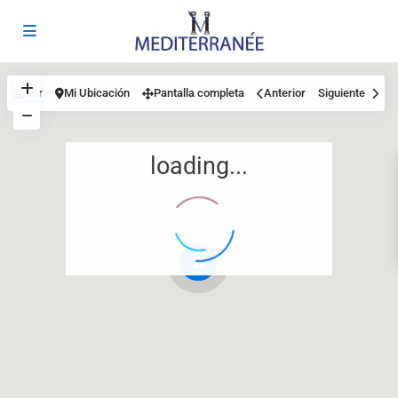
Ver
Mi Ubicación
Pantalla completa
Anterior
Siguiente
loading...
12