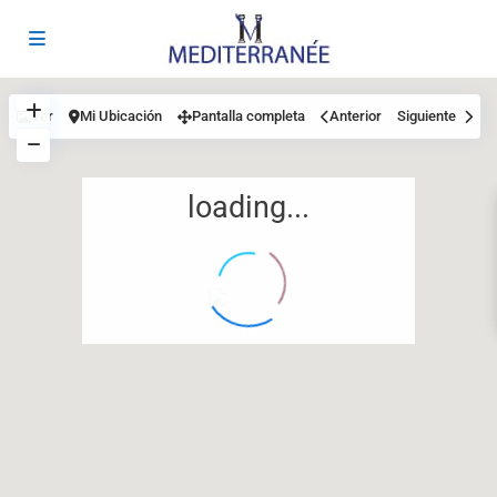
Ver
Mi Ubicación
Pantalla completa
Anterior
Siguiente
loading...
12