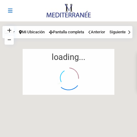
Ver
Mi Ubicación
Pantalla completa
Anterior
Siguiente
loading...
12