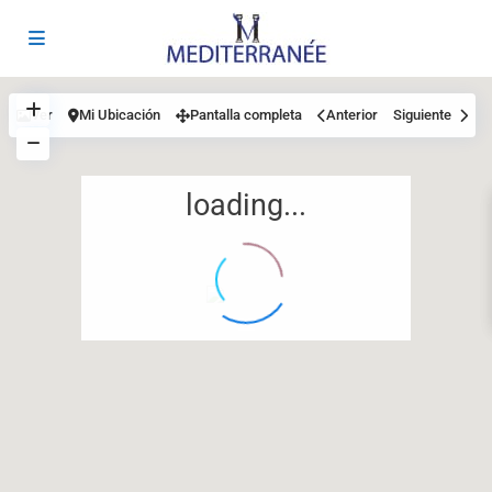
Ver
Mi Ubicación
Pantalla completa
Anterior
Siguiente
loading...
12