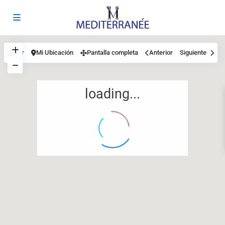
Ver
Mi Ubicación
Pantalla completa
Anterior
Siguiente
loading...
12