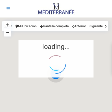
Ver
Mi Ubicación
Pantalla completa
Anterior
Siguiente
loading...
12