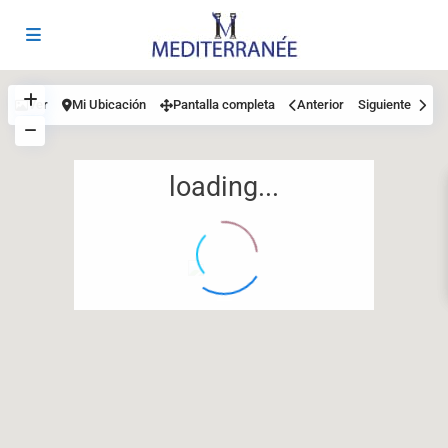
Ver
Mi Ubicación
Pantalla completa
Anterior
Siguiente
loading...
12